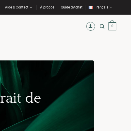
Aide & Contact
À propos
Guide d’Achat
Français
0
trait de