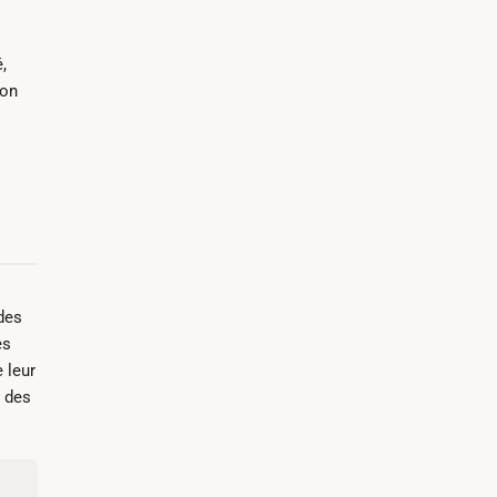
,
ion
 des
es
 leur
, des