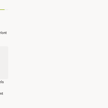
n’ont
els
nt