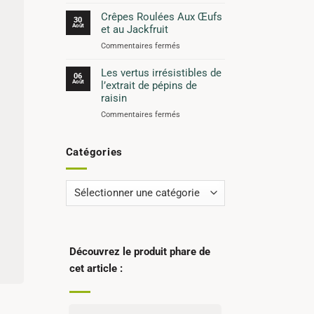
Toasts
à
Crêpes Roulées Aux Œufs
30
l’avoine
Août
et au Jackfruit
et
sur
Commentaires fermés
au
Crêpes
Power
Roulées
Les vertus irrésistibles de
Boost
06
Aux
Août
l’extrait de pépins de
Œufs
raisin
et
sur
Commentaires fermés
au
Les
Jackfruit
vertus
irrésistibles
Catégories
de
l’extrait
de
Catégories
pépins
de
raisin
Découvrez le produit phare de
cet article :