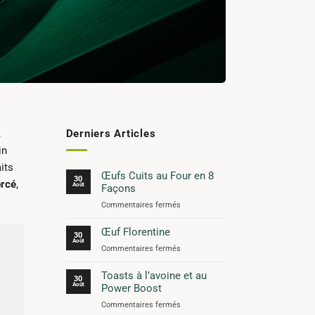
,
Derniers Articles
in
its
Œufs Cuits au Four en 8
30
orcé
,
Août
Façons
sur
Commentaires fermés
Œufs
Cuits
Œuf Florentine
30
au
Août
sur
Commentaires fermés
Four
Œuf
en
Florentine
Toasts à l’avoine et au
8
30
Août
Power Boost
Façons
sur
Commentaires fermés