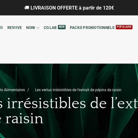
🚚
LIVRAISON OFFERTE à partir de 120€
II
REVIIVE
NONI
CO.LAB
PACKS PROMOTIONNELS
s Alimentaires
Les vertus irrésistibles de l’extrait de pépins de raisin
 irrésistibles de l’ex
 raisin