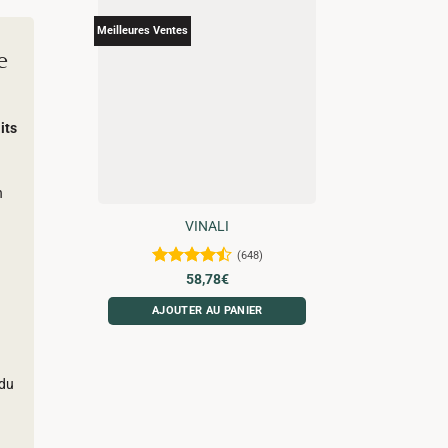
Meilleures Ventes
e
its
n
VINALI
(648)
Note
4.48
58,78
€
sur 5
AJOUTER AU PANIER
 du