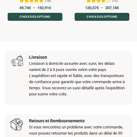
(18)
(15)
produit
produit
Note
4.83
Plage
Note
Plage
49,74
€
–
192,91
€
120,57
€
–
207,18
€
de
de
sur 5
4.13
sur
prix :
prix :
CHOIX DES OPTIONS
CHOIX DES OPTIONS
5
49,74€
120,57€
à
à
Ce
Ce
192,91€
207,18€
produit
produit
a
a
plusieurs
plusieurs
variations.
variations.
Les
Les
Livraison
options
options
Livraison à domicile assurée avec suivi, les délais
peuvent
peuvent
varient de 2 à 6 jours ouvrés selon votre pays.
être
être
L'expédition est rapide et fiable, avec des transporteurs
choisies
choisies
de confiance pour garantir que votre commande arrive à
sur
sur
temps. Vous recevrez un suivi détaillé après l'expédition
la
la
pour suivre votre colis.
page
page
du
du
produit
produit
Retours et Remboursements
Si vous rencontrez un problème avec votre commande,
vous pouvez retourner les produits dans un délai de 30