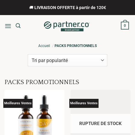
Passer
🚚
LIVRAISON OFFERTE à partir de 120€
au
contenu
0
Accueil
PACKS PROMOTIONNELS
PACKS PROMOTIONNELS
Meilleures Ventes
Meilleures Ventes
RUPTURE DE STOCK