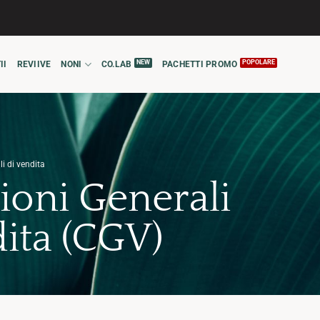
II
REVIIVE
NONI
CO.LAB
PACHETTI PROMO
i di vendita
ioni Generali
ita (CGV)