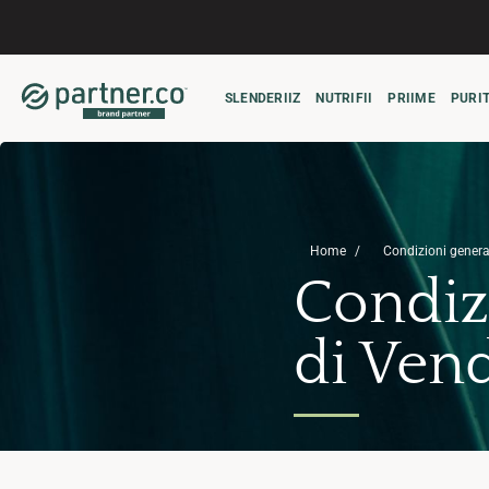
Salta
ai
contenuti
SLENDERIIZ
NUTRIFII
PRIIME
PURIT
Home
Condizioni general
Condiz
di Vend