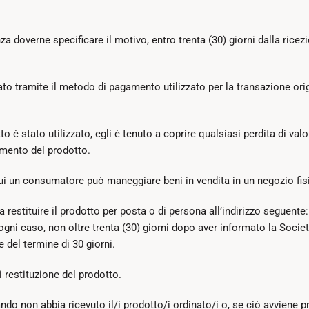
 senza doverne specificare il motivo, entro trenta (30) giorni dalla ric
tuato tramite il metodo di pagamento utilizzato per la transazione o
to è stato utilizzato, egli è tenuto a coprire qualsiasi perdita di v
namento del prodotto.
 un consumatore può maneggiare beni in vendita in un negozio fis
a restituire il prodotto per posta o di persona all’indirizzo seguent
ni caso, non oltre trenta (30) giorni dopo aver informato la Società 
e del termine di 30 giorni.
di restituzione del prodotto.
do non abbia ricevuto il/i prodotto/i ordinato/i o, se ciò avviene pr