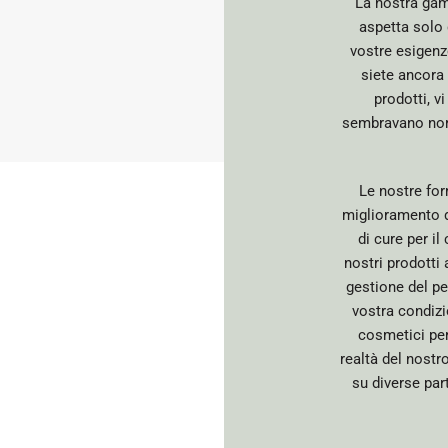
La nostra gamm
aspetta solo 
vostre esigenz
siete ancora
prodotti, 
sembravano norm
Le nostre for
miglioramento de
di cure per il
nostri prodotti
gestione del pe
vostra condizi
cosmetici per
realtà del nostr
su diverse par