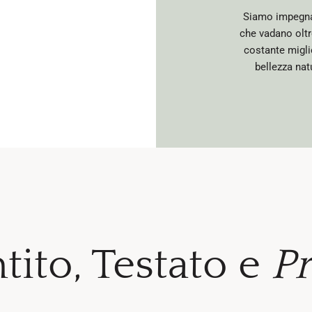
Siamo impegnati
che vadano oltr
costante migli
bellezza natu
tito, Testato e
P