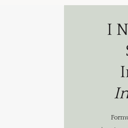
I N
I
Formul