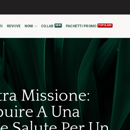
II
REVIIVE
NONI
CO.LAB
PACHETTI PROMO
tra Missione:
buire A Una
e Salute Per Un