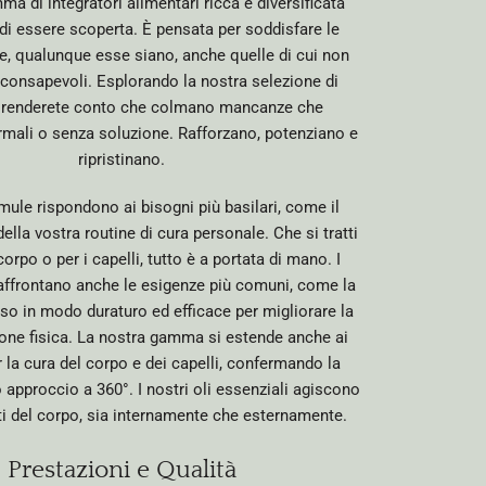
a di integratori alimentari ricca e diversificata
di essere scoperta. È pensata per soddisfare le
e, qualunque esse siano, anche quelle di cui non
 consapevoli. Esplorando la nostra selezione di
vi renderete conto che colmano mancanze che
ali o senza soluzione. Rafforzano, potenziano e
ripristinano.
mule rispondono ai bisogni più basilari, come il
lla vostra routine di cura personale. Che si tratti
 corpo o per i capelli, tutto è a portata di mano. I
 affrontano anche le esigenze più comuni, come la
so in modo duraturo ed efficace per migliorare la
one fisica. La nostra gamma si estende anche ai
 la cura del corpo e dei capelli, confermando la
o approccio a 360°. I nostri oli essenziali agiscono
ti del corpo, sia internamente che esternamente.
Prestazioni e Qualità