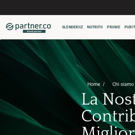
Salta
ai
contenuti
SLENDERIIZ
NUTRIFII
PRIIME
PURIT
Home
Chi siamo
La Nos
Contri
Miglior