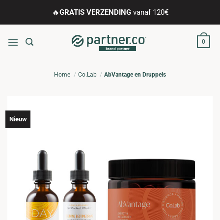
Ga
🔥
GRATIS VERZENDING
vanaf 120€
naar
inhoud
0
Home
Co.Lab
AbVantage en Druppels
Nieuw