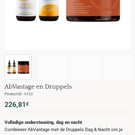
AbVantage en Druppels
Product-ID : 6123
Oorspronkelijke
Huidige
226,81
€
prijs
prijs
was:
is:
Volledige ondersteuning, dag en nacht
285,59€.
226,81€.
Combineer AbVantage met de Druppels Dag & Nacht om je