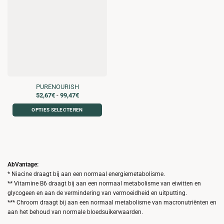
PURENOURISH
Prijsklasse:
52,67
€
-
99,47
€
52,67€
tot
OPTIES SELECTEREN
99,47€
Dit
product
heeft
meerdere
variaties.
AbVantage:
Deze
* Niacine draagt bij aan een normaal energiemetabolisme.
optie
** Vitamine B6 draagt bij aan een normaal metabolisme van eiwitten en
kan
glycogeen en aan de vermindering van vermoeidheid en uitputting.
gekozen
*** Chroom draagt bij aan een normaal metabolisme van macronutriënten en
worden
aan het behoud van normale bloedsuikerwaarden.
op