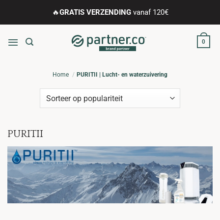
Ga
🔥
GRATIS VERZENDING
vanaf 120€
naar
inhoud
0
Home
PURITII | Lucht- en waterzuivering
PURITII