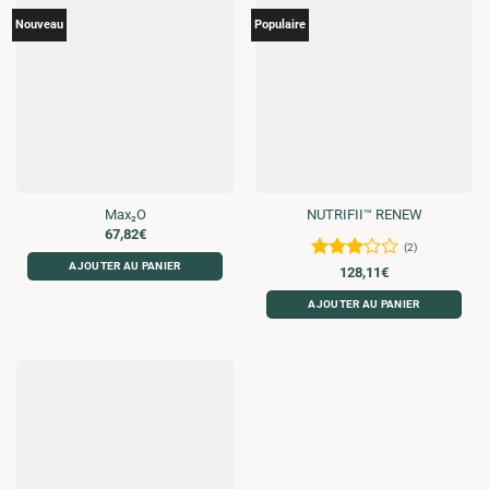
Nouveau
Populaire
Max₂O
NUTRIFII™ RENEW
67,82
€
(2)
AJOUTER AU PANIER
Note
3
128,11
€
sur 5
AJOUTER AU PANIER