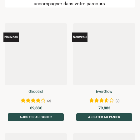
accompagner dans votre parcours.
Nouveau
Nouveau
Glicotrol
EverGlow
(2)
(2)
Note
4
Note
69,33
€
79,88
€
sur 5
3.5
sur
AJOUTER AU PANIER
AJOUTER AU PANIER
5