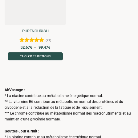
PURENOURISH
(21)
Note
4.71
Plage
52,67
€
–
99,47
€
de
sur 5
prix :
CHOIX DES OPTIONS
52,67€
à
Ce
99,47€
produit
a
plusieurs
variations.
AbVantage :
Les
* La niacine contribue au métabolisme énergétique normal.
options
** La vitamine B6 contribue au métabolisme normal des protéines et du
peuvent
glycogène et à la réduction de la fatigue et de l’épuisement.
être
*** Le chrome contribue au métabolisme normal des macronutriments et au
choisies
maintien d’une glycémie normale.
sur
la
Gouttes Jour & Nuit :
page
¹ La biotine contribue au métabolisme énergétique normal.