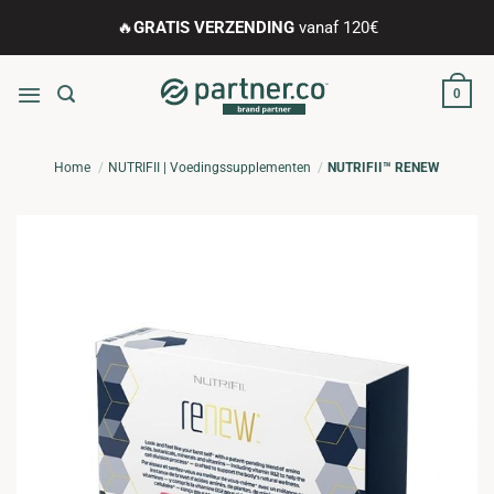
Ga
🔥
GRATIS VERZENDING
vanaf 120€
naar
inhoud
0
Home
NUTRIFII | Voedingssupplementen
NUTRIFII™ RENEW