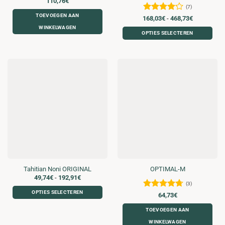
110,76
€
(7)
TOEVOEGEN AAN
Gewaardeerd
Prijsklasse
168,03
€
-
468,73
€
168,03€
4.14
uit
WINKELWAGEN
tot
OPTIES SELECTEREN
5
468,73€
Dit
product
heeft
meerdere
variaties.
Deze
optie
kan
gekozen
worden
op
de
productpagina
Tahitian Noni ORIGINAL
OPTIMAL-M
Prijsklasse:
49,74
€
-
192,91
€
49,74€
(3)
tot
OPTIES SELECTEREN
Gewaardeerd
192,91€
64,73
€
4.67
uit 5
Dit
TOEVOEGEN AAN
product
WINKELWAGEN
heeft