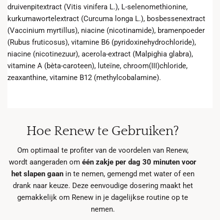
druivenpitextract (Vitis vinifera L.), L-selenomethionine,
kurkumawortelextract (Curcuma longa L.), bosbessenextract
(Vaccinium myrtillus), niacine (nicotinamide), bramenpoeder
(Rubus fruticosus), vitamine B6 (pyridoxinehydrochloride),
niacine (nicotinezuur), acerola-extract (Malpighia glabra),
vitamine A (bèta-caroteen), luteïne, chroom(III)chloride,
zeaxanthine, vitamine B12 (methylcobalamine).
Hoe Renew te Gebruiken?
Om optimaal te profiter van de voordelen van Renew,
wordt aangeraden om
één zakje per dag 30 minuten voor
het slapen gaan
in te nemen, gemengd met water of een
drank naar keuze. Deze eenvoudige dosering maakt het
gemakkelijk om Renew in je dagelijkse routine op te
nemen.