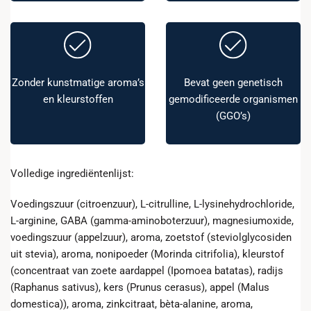
Zonder kunstmatige aroma’s
Bevat geen genetisch
en kleurstoffen
gemodificeerde organismen
(GGO’s)
Volledige ingrediëntenlijst:
Voedingszuur (citroenzuur), L-citrulline, L-lysinehydrochloride,
L-arginine, GABA (gamma-aminoboterzuur), magnesiumoxide,
voedingszuur (appelzuur), aroma, zoetstof (steviolglycosiden
uit stevia), aroma, nonipoeder (Morinda citrifolia), kleurstof
(concentraat van zoete aardappel (Ipomoea batatas), radijs
(Raphanus sativus), kers (Prunus cerasus), appel (Malus
domestica)), aroma, zinkcitraat, bèta-alanine, aroma,