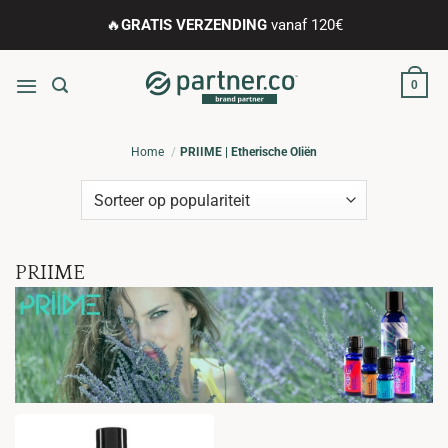
Ga
🔥
GRATIS VERZENDING
vanaf 120€
naar
inhoud
0
Home
PRIIME | Etherische Oliën
PRIIME