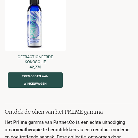
GEFRACTIONEERDE
KOKOSOLIE
42,77
€
TOEVOEGEN AAN
WINKELWAGEN
Ontdek de oliën van het PRIIME gamma
Het
Priime
gamma van Partner.Co is een echte uitnodiging
om
aromatherapie
te herontdekken via een resoluut moderne
en doeltreffende aanpak. Deze collectie, ontworpen door