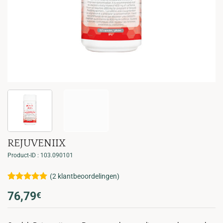
REJUVENIIX
Product-ID : 103.090101
(
2
klantbeoordelingen)
Gewaardeerd
2
76,79
€
5
op 5
gebaseerd
op
klant
waarderingen