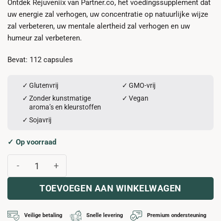
Ontdek Rejuveniix van Partner.co, het voedingssupplement dat
uw energie zal verhogen, uw concentratie op natuurlijke wijze
zal verbeteren, uw mentale alertheid zal verhogen en uw
humeur zal verbeteren.
Bevat: 112 capsules
Glutenvrij
GMO-vrij
Zonder kunstmatige
Vegan
aroma’s en kleurstoffen
Sojavrij
✓ Op voorraad
REJUVENIIX aantal
TOEVOEGEN AAN WINKELWAGEN
Veilige betaling
Snelle levering
Premium ondersteuning