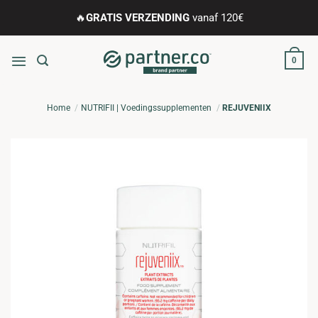
Ga
🔥
GRATIS VERZENDING
vanaf 120€
naar
inhoud
0
Home
NUTRIFII | Voedingssupplementen
REJUVENIIX