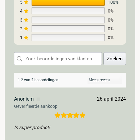
5
100%
4
0%
3
0%
2
0%
1
0%
Zoeken
1-2 van 2 beoordelingen
Anoniem
26 april 2024
Geverifieerde aankoop
Is super product!