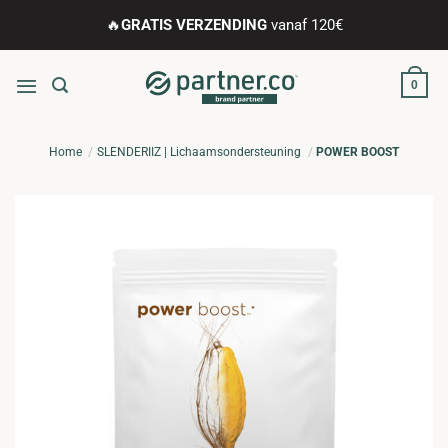
Ga
🔥
GRATIS VERZENDING
vanaf 120€
naar
inhoud
0
Home
SLENDERIIZ | Lichaamsondersteuning
POWER BOOST