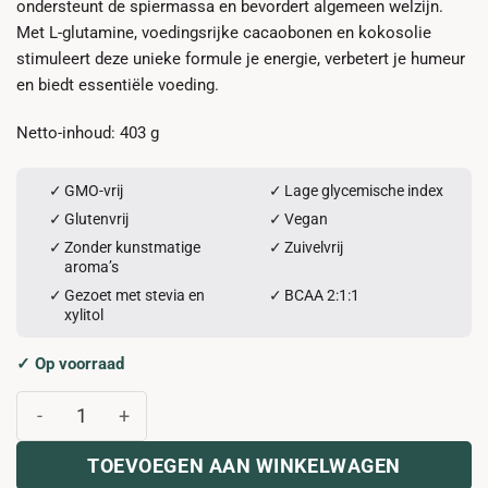
ondersteunt de spiermassa en bevordert algemeen welzijn.
Met L-glutamine, voedingsrijke cacaobonen en kokosolie
stimuleert deze unieke formule je energie, verbetert je humeur
en biedt essentiële voeding.
Netto-inhoud: 403 g
GMO-vrij
Lage glycemische index
Glutenvrij
Vegan
Zonder kunstmatige
Zuivelvrij
aroma’s
Gezoet met stevia en
BCAA 2:1:1
xylitol
✓ Op voorraad
POWER BOOST aantal
TOEVOEGEN AAN WINKELWAGEN