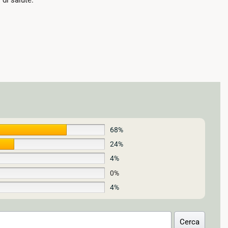
68%
24%
4%
0%
4%
Cerca