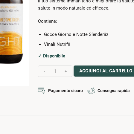
il tuo sistema immunitario e migliorare la salute 
salute in modo naturale ed efficace.
Contiene:
Gocce Giorno e Notte Slenderiiz
Vinali Nutrifii
✓ Disponibile
Pacco Gocce Giorno & Notte Slenderiiz & Vinali qu
AGGIUNGI AL CARRELLO
Pagamento sicuro
Consegna rapida