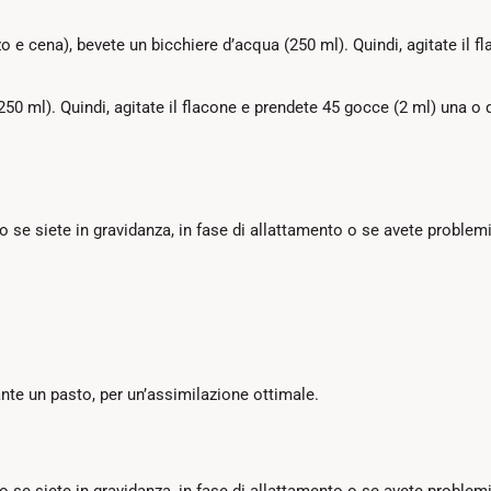
zo e cena), bevete un bicchiere d’acqua (250 ml). Quindi, agitate il 
250 ml). Quindi, agitate il flacone e prendete 45 gocce (2 ml) una o du
 se siete in gravidanza, in fase di allattamento o se avete problemi
ante un pasto, per un’assimilazione ottimale.
 se siete in gravidanza, in fase di allattamento o se avete problemi