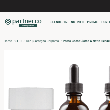
Salta
ai
contenuti
SLENDERIIZ
NUTRIFII
PRIIME
PURIT
Home
SLENDERIIZ | Sostegno Corporeo
Pacco Gocce Giorno & Notte Slenderi