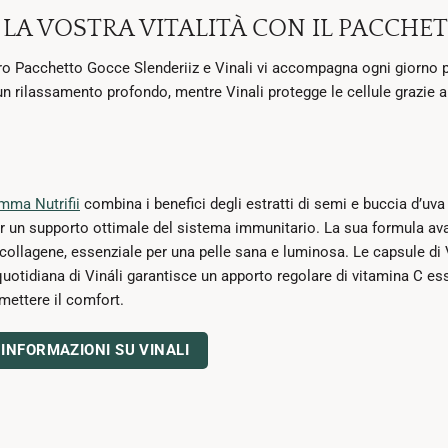
 LA VOSTRA VITALITÀ CON IL PACCHET
tro Pacchetto Gocce Slenderiiz e Vinali vi accompagna ogni giorno per
rilassamento profondo, mentre Vinali protegge le cellule grazie ai s
mma Nutrifii
combina i benefici degli estratti di semi e buccia d’uva 
per un supporto ottimale del sistema immunitario. La sua formula ava
collagene, essenziale per una pelle sana e luminosa. Le capsule di V
uotidiana di Vináli garantisce un apporto regolare di vitamina C es
ettere il comfort.
 INFORMAZIONI SU VINALI