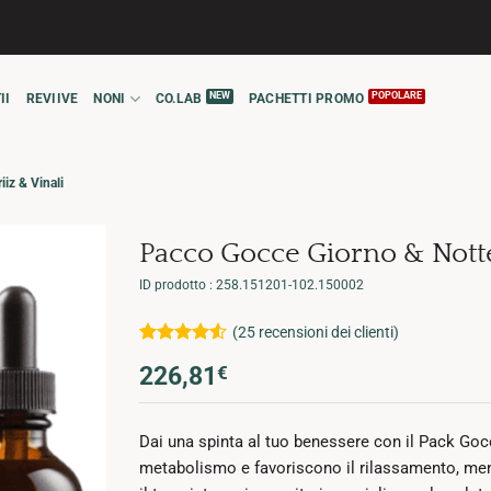
II
REVIIVE
NONI
CO.LAB
PACHETTI PROMO
iz & Vinali
Pacco Gocce Giorno & Notte
ID prodotto : 258.151201-102.150002
(
25
recensioni dei clienti)
Valutato
25
226,81
€
4.52
su 5
su base di
recensioni
Dai una spinta al tuo benessere con il Pack Goc
metabolismo e favoriscono il rilassamento, ment