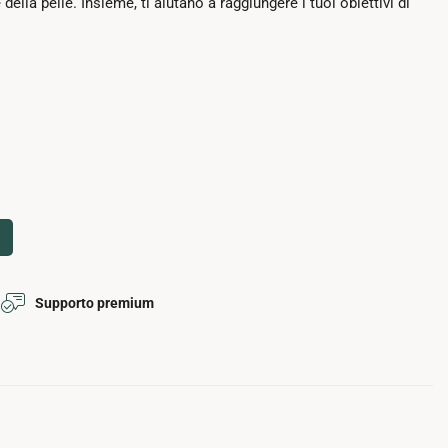
della pelle. Insieme, ti aiutano a raggiungere i tuoi obiettivi di
antità
Supporto premium