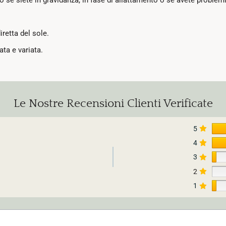
iretta del sole.
ta e variata.
Le Nostre Recensioni Clienti Verificate
5
4
3
2
1