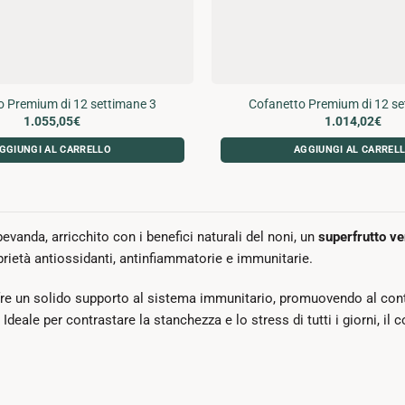
o Premium di 12 settimane 3
Cofanetto Premium di 12 se
1.055,05
€
1.014,02
€
GGIUNGI AL CARRELLO
AGGIUNGI AL CARREL
evanda, arricchito con i benefici naturali del noni, un
superfrutto ve
oprietà antiossidanti, antinfiammatorie e immunitarie.
ffre un solido supporto al sistema immunitario, promuovendo al co
 Ideale per contrastare la stanchezza e lo stress di tutti i giorni, 