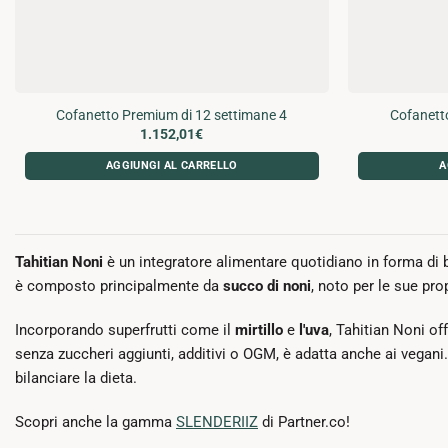
del
prodotto
Cofanetto Premium di 12 settimane 4
Cofanett
1.152,01
€
AGGIUNGI AL CARRELLO
A
Tahitian Noni
è un integratore alimentare quotidiano in forma di b
è composto principalmente da
succo di noni
, noto per le sue pr
Incorporando superfrutti come il
mirtillo
e
l'uva
, Tahitian Noni o
senza zuccheri aggiunti, additivi o OGM, è adatta anche ai vegani.
bilanciare la dieta.
Scopri anche la gamma
SLENDERIIZ
di Partner.co!