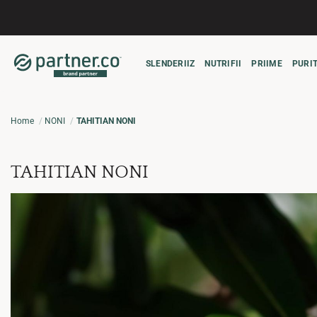
Salta
ai
contenuti
SLENDERIIZ
NUTRIFII
PRIIME
PURIT
Home
NONI
TAHITIAN NONI
TAHITIAN NONI