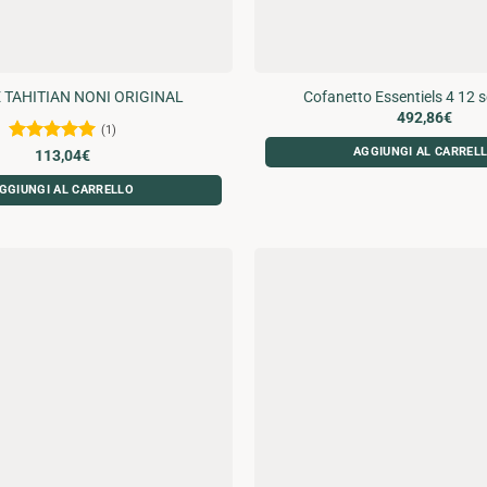
 TAHITIAN NONI ORIGINAL
Cofanetto Essentiels 4 12 
492,86
€
(1)
AGGIUNGI AL CARREL
Valutato
5
113,04
€
su 5
GGIUNGI AL CARRELLO