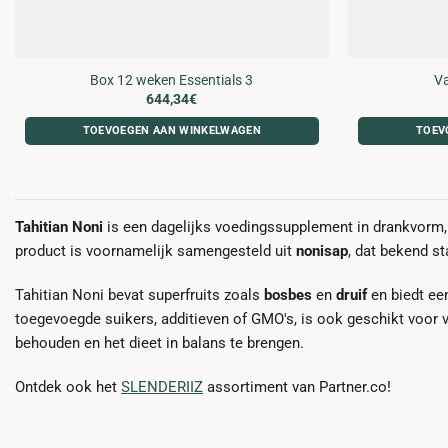
Box 12 weken Essentials 3
Va
644,34
€
TOEVOEGEN AAN WINKELWAGEN
TOEV
Tahitian Noni
is een dagelijks voedingssupplement in drankvorm, v
product is voornamelijk samengesteld uit
nonisap
, dat bekend s
Tahitian Noni bevat superfruits zoals
bosbes
en
druif
en biedt ee
toegevoegde suikers, additieven of GMO's, is ook geschikt voor
behouden en het dieet in balans te brengen.
Ontdek ook het
SLENDERIIZ
assortiment van Partner.co!