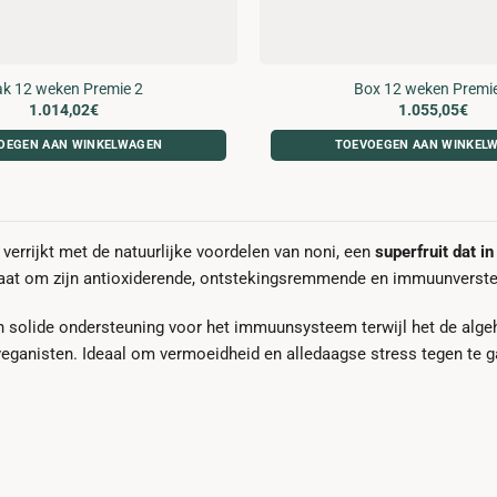
k 12 weken Premie 2
Box 12 weken Premi
1.014,02
€
1.055,05
€
OEGEN AAN WINKELWAGEN
TOEVOEGEN AAN WINKEL
errijkt met de natuurlijke voordelen van noni, een
superfruit dat i
taat om zijn antioxiderende, ontstekingsremmende en immuunverst
n solide ondersteuning voor het immuunsysteem terwijl het de alg
 veganisten. Ideaal om vermoeidheid en alledaagse stress tegen te