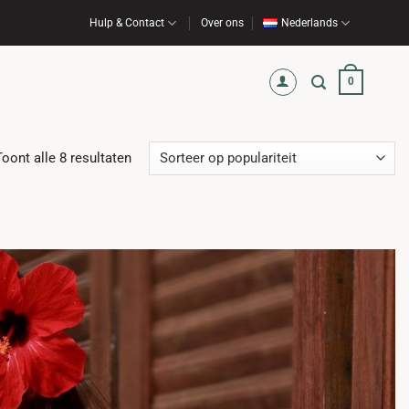
Hulp & Contact
Over ons
Nederlands
0
Gesorteerd
Toont alle 8 resultaten
op
populariteit