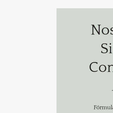
Nos
S
Com
Fórmula