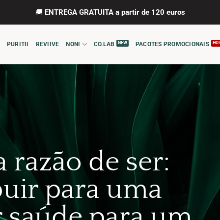
🚚
ENTREGA GRATUITA a partir de 120 euros
PURITII
REVIIVE
NONI
CO.LAB
PACOTES PROMOCIONAIS
 razão de ser:
buir para uma
 saúde para um