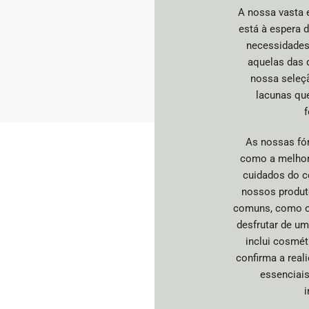
A nossa vasta 
está à espera d
necessidades,
aquelas das 
nossa seleç
lacunas qu
f
As nossas fó
como a melhori
cuidados do c
nossos produt
comuns, como o 
desfrutar de u
inclui cosmét
confirma a rea
essenciais