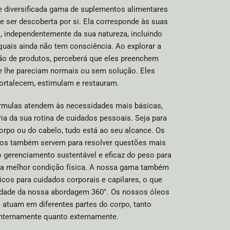
e diversificada gama de suplementos alimentares
e ser descoberta por si. Ela corresponde às suas
 independentemente da sua natureza, incluindo
quais ainda não tem consciência. Ao explorar a
ão de produtos, perceberá que eles preenchem
e lhe pareciam normais ou sem solução. Eles
ortalecem, estimulam e restauram.
rmulas atendem às necessidades mais básicas,
a da sua rotina de cuidados pessoais. Seja para
orpo ou do cabelo, tudo está ao seu alcance. Os
os também servem para resolver questões mais
gerenciamento sustentável e eficaz do peso para
ma melhor condição física. A nossa gama também
icos para cuidados corporais e capilares, o que
lidade da nossa abordagem 360°. Os nossos óleos
 atuam em diferentes partes do corpo, tanto
internamente quanto externamente.