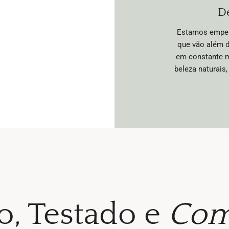
D
Estamos empenh
que vão além d
em constante m
beleza naturai
o, Testado e
Com