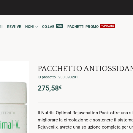
II
REVIIVE
NONI
CO.LAB
PACHETTI PROMO
PACCHETTO ANTIOSSIDAN
ID prodotto : 900.093201
275,58
€
Il Nutrifii Optimal Rejuvenation Pack offre una s
migliorare la circolazione e sostenere il siste
Rejuveniix, avrete una soluzione completa per un