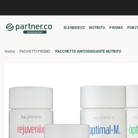
Salta
ai
contenuti
SLENDERIIZ
NUTRIFII
PRIIME
PURIT
Home
PACHETTI PROMO
PACCHETTO ANTIOSSIDANTE NUTRIFII