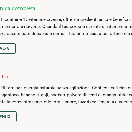
inica completa.
ntiene 17 vitamine diverse, oltre a ingredienti unici e benefici com
mmunitario e nervoso. Quando il tuo corpo è carente di vitamine o mi
idera queste potenti capsule come il tuo primo passo per ottenere e
AL-V
etta
fornisce energia naturale senza agitazione. Contiene caffeina natur
gostano, bacche di goji, baobab, polvere di semi di mango africano,
la concentrazione, migliora l’umore, favorisce l’energia e accres
ENIIX