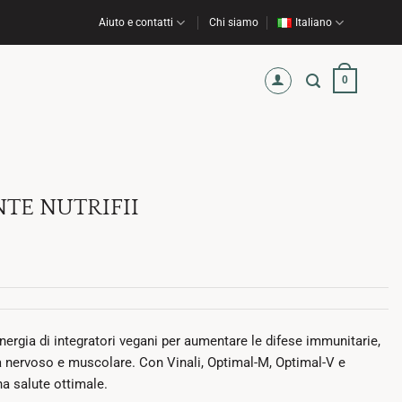
Aiuto e contatti
Chi siamo
Italiano
0
TE NUTRIFII
inergia di integratori vegani per aumentare le difese immunitarie,
ma nervoso e muscolare. Con Vinali, Optimal-M, Optimal-V e
a salute ottimale.