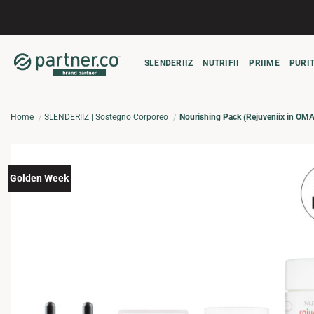
Salta
ai
contenuti
SLENDERIIZ
NUTRIFII
PRIIME
PURIT
Home
SLENDERIIZ | Sostegno Corporeo
Nourishing Pack (Rejuveniix in OM
Golden Week