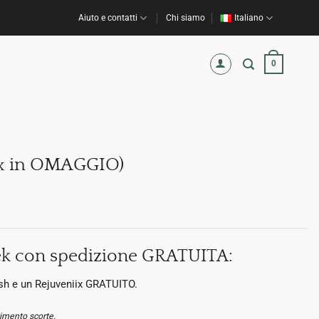
Aiuto e contatti
Chi siamo
Italiano
0
ix in OMAGGIO)
ek con spedizione GRATUITA:
ish e un Rejuveniix GRATUITO.
rimento scorte.