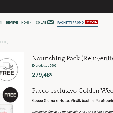
II
REVIIVE
NONI
CO.LAB
PACHETTI PROMO
AGGIO)
Nourishing Pack (Rejuveni
ID prodotto : 5609
Il
Il
279,48
€
prezzo
prezzo
originale
attuale
Pacco esclusivo Golden We
era:
è:
356,27€.
279,48€.
Gocce Giorno e Notte, Vináli, bustine PureNour
Disponibile fino al 19 maggio alle 23:59 CET o fino a esau