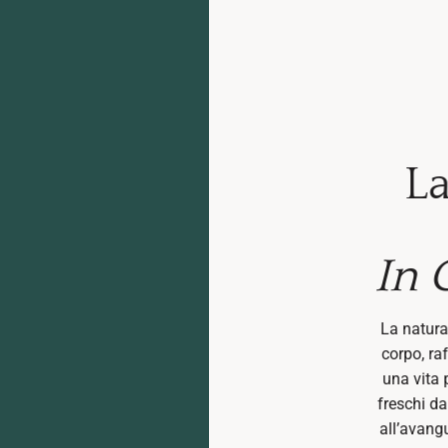
La
In 
La natura 
corpo, raf
una vita 
freschi da
all’avangu