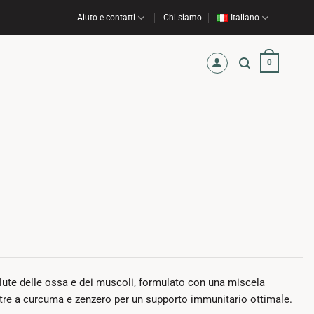
Aiuto e contatti
Chi siamo
Italiano
0
alute delle ossa e dei muscoli, formulato con una miscela
oltre a curcuma e zenzero per un supporto immunitario ottimale.