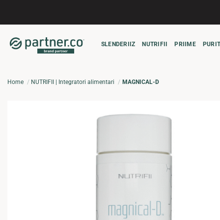
Salta
ai
contenuti
SLENDERIIZ
NUTRIFII
PRIIME
PURIT
Home
NUTRIFII | Integratori alimentari
MAGNICAL-D