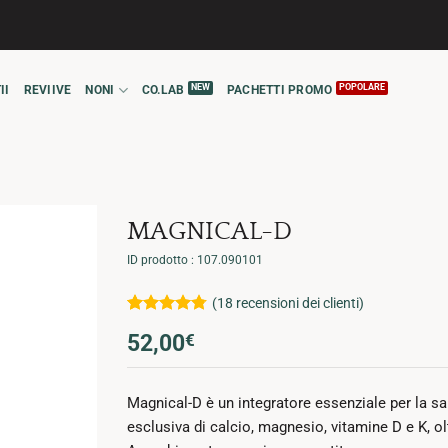
II
REVIIVE
NONI
CO.LAB
PACHETTI PROMO
MAGNICAL-D
ID prodotto : 107.090101
(
18
recensioni dei clienti)
Valutato
18
52,00
€
4.78
su 5
su base di
recensioni
Magnical-D è un integratore essenziale per la s
esclusiva di calcio, magnesio, vitamine D e K, 