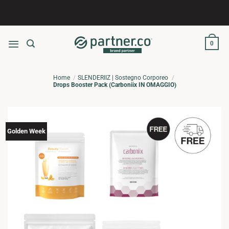
Salta
ai
contenuti
0
Home
SLENDERIIZ | Sostegno Corporeo
Drops Booster Pack (Carboniix IN OMAGGIO)
Golden Week