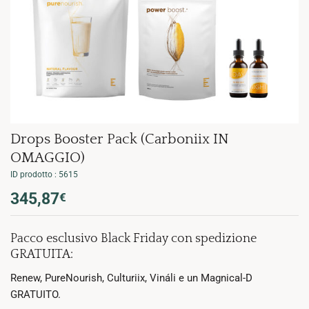
Drops Booster Pack (Carboniix IN
OMAGGIO)
ID prodotto : 5615
Il
Il
345,87
€
prezzo
prezzo
originale
attuale
Pacco esclusivo Black Friday con spedizione
era:
è:
GRATUITA:
456,63€.
345,87€.
Renew, PureNourish, Culturiix, Vináli e un Magnical-D
GRATUITO.