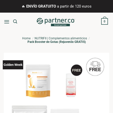
Saltar
🔥
ENVÍO GRATUITO
a partir de 120 euros
al
contenido
0
Home
NUTRIFII | Complementos alimenticios
Pack Booster de Gotas (Rejuveniix GRATIS)
Golden Week