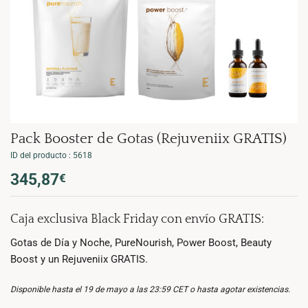
Pack Booster de Gotas (Rejuveniix GRATIS)
ID del producto : 5618
El
El
345,87
€
precio
precio
original
actual
Caja exclusiva Black Friday con envío GRATIS:
era:
es:
422,66€.
345,87€.
Gotas de Día y Noche, PureNourish, Power Boost, Beauty
Boost y un Rejuveniix GRATIS.
Disponible hasta el 19 de mayo a las 23:59 CET o hasta agotar existencias.