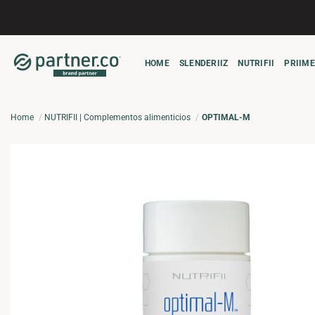
Saltar
al
contenido
HOME
SLENDERIIZ
NUTRIFII
PRIIME
Home
NUTRIFII | Complementos alimenticios
OPTIMAL-M