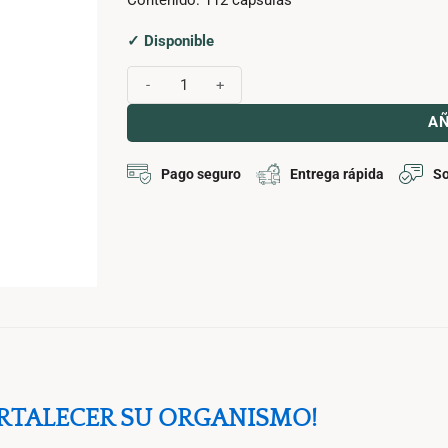
✓ Disponible
OPTIMAL-M cantidad
AÑ
Pago seguro
Entrega rápida
So
ORTALECER SU ORGANISMO!