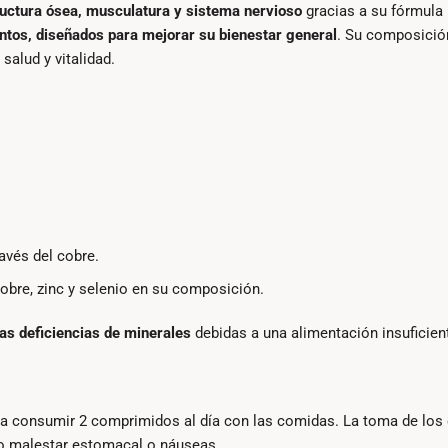
uctura ósea, musculatura y sistema nervioso
gracias a su fórmula 
ntos, diseñados para mejorar su bienestar general
. Su composición
 salud y vitalidad.
avés del cobre.
cobre, zinc y selenio en su composición.
as deficiencias de minerales
debidas a una alimentación insuficient
da consumir 2 comprimidos al día con las comidas. La toma de lo
mo malestar estomacal o náuseas.