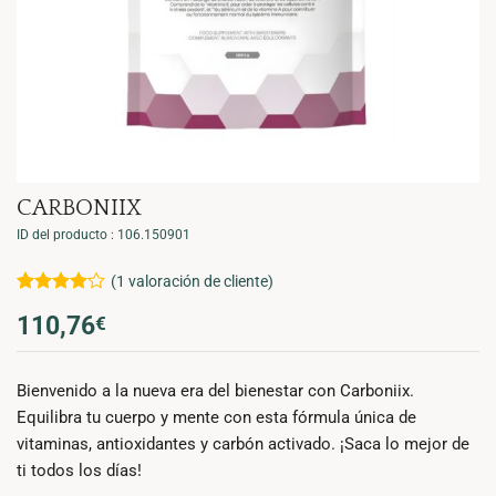
CARBONIIX
ID del producto : 106.150901
(
1
valoración de cliente)
Valorado
1
110,76
€
con
4
de
5 en
base a
valoración
Bienvenido a la nueva era del bienestar con Carboniix.
de un
cliente
Equilibra tu cuerpo y mente con esta fórmula única de
vitaminas, antioxidantes y carbón activado. ¡Saca lo mejor de
ti todos los días!