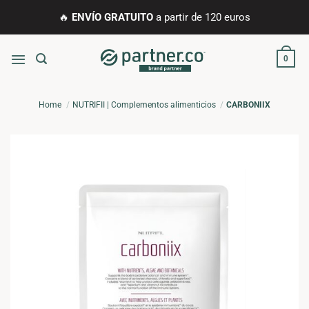
Saltar
🔥
ENVÍO GRATUITO
a partir de 120 euros
al
contenido
0
Home
NUTRIFII | Complementos alimenticios
CARBONIIX