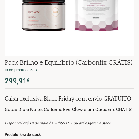
Pack Brilho e Equilíbrio (Carboniix GRÁTIS)
ID do produto : 6131
O
O
299,91
€
preço
preço
original
atual
Caixa exclusiva Black Friday com envio GRATUITO:
era:
é:
410,67€.
299,91€.
Gotas Dia e Noite, Culturiix, EverGlow e um Carboniix GRÁTIS.
Disponível até 19 de maio às 23h59 CET ou até esgotar o stock.
Produto fora de stock