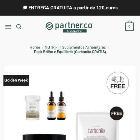
Skip
🚚
ENTREGA GRATUITA a partir de 120 euros
to
content
0
Home
NUTRIFII | Suplementos Alimentares
Pack Brilho e Equilíbrio (Carboniix GRÁTIS)
Golden Week