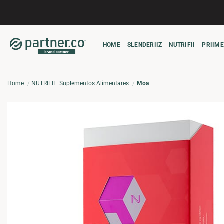
Skip
to
content
HOME
SLENDERIIZ
NUTRIFII
PRIIME
Home
NUTRIFII | Suplementos Alimentares
Moa