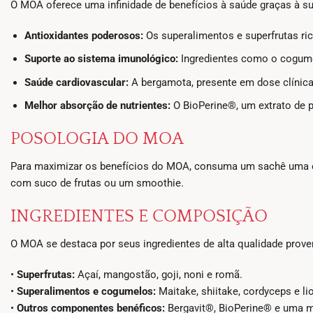
O MOA oferece uma infinidade de benefícios à saúde graças à su
Antioxidantes poderosos:
Os superalimentos e superfrutas ric
Suporte ao sistema imunológico:
Ingredientes como o cogume
Saúde cardiovascular:
A bergamota, presente em dose clínica
Melhor absorção de nutrientes:
O BioPerine®, um extrato de p
POSOLOGIA DO MOA
Para maximizar os benefícios do MOA, consuma um sachê uma ou 
com suco de frutas ou um smoothie.
INGREDIENTES E COMPOSIÇÃO
O MOA se destaca por seus ingredientes de alta qualidade proven
•
Superfrutas:
Açaí, mangostão, goji, noni e romã.
•
Superalimentos e cogumelos:
Maitake, shiitake, cordyceps e li
•
Outros componentes benéficos:
Bergavit®, BioPerine® e uma mis