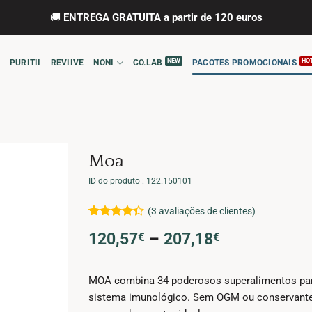
🚚
ENTREGA GRATUITA a partir de 120 euros
PURITII
REVIIVE
NONI
CO.LAB
PACOTES PROMOCIONAIS
Moa
ID do produto : 122.150101
(
3
avaliações de clientes)
Classificado
3
Price
120,57
€
–
207,18
€
com
4.33
em 5 com
range:
base em
120,57€
classificações
MOA combina 34 poderosos superalimentos para 
de clientes
through
sistema imunológico. Sem OGM ou conservantes, 
207,18€