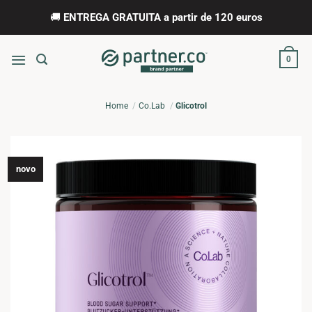
Skip
🚚
ENTREGA GRATUITA a partir de 120 euros
to
content
0
Home
Co.Lab
Glicotrol
novo